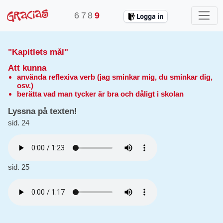
6
7
8
9
Logga in
"Kapitlets mål"
Att kunna
använda reflexiva verb (jag sminkar mig, du sminkar dig,
osv.)
berätta vad man tycker är bra och dåligt i skolan
Lyssna på texten!
sid. 24
sid. 25