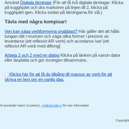
Använd
Digitala tärningar
(För att få två digitala tärningar: Klicka
på kugghjulet och dra markören på linjen till 2, klicka på
kugghjulet igen. Klicka sedan på tärningarna för slå.)
Tävla med några kompisar!
Ven kan säga verbformerna snabbast?
Här gäller det att hålla
tungan rätt i munnen och säga olika former i presens av
levantarse (ett reflexivt AR-verb) och acordarse /ue/ (ett
reflexivt AR-verb med diftong]
Arbeta 2 och 2 med en dialog
Klicka på länken på varsin dator
eller läsplatta och gör övningen tillsammans.
Klicka här för att få du tillgång till massor av verb för att
skriva en text om en vanlig dag.
Vi använder kakor (cookies),
>>klicka här<<
för mer information
Copyright