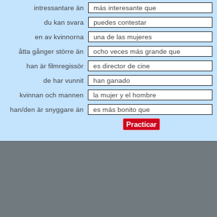
xten!
intressantare än
más interesante que
6
7
du kan svara
puedes contestar
8
en av kvinnorna
una de las mujeres
9
eringsunderlag 30:
åtta gånger större än
ocho veces más grande que
1
1
han är filmregissör
es director de cine
1
de har vunnit
han ganado
F
kvinnan och mannen
la mujer y el hombre
han/den är snyggare än
es más bonito que
Practicar