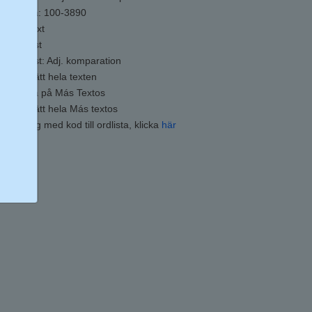
Lyssna: 100-3890
Lucktext
Minitest
Minitest: Adj. komparation
0
Översätt hela texten
1
Lyssna på Más Textos
2
Översätt hela Más textos
ör övning med kod till ordlista, klicka
här