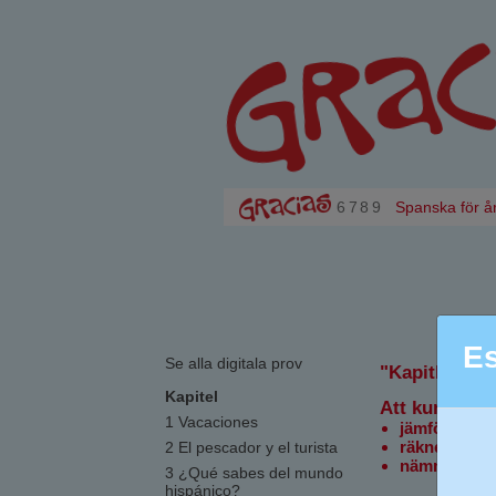
6
7
8
9
Spanska för å
E
Se alla digitala prov
"Kapitlets må
Kapitel
Att kunna
1 Vacaciones
jämföra pers
räkneord 1–
2 El pescador y el turista
nämna några
3 ¿Qué sabes del mundo
hispánico?