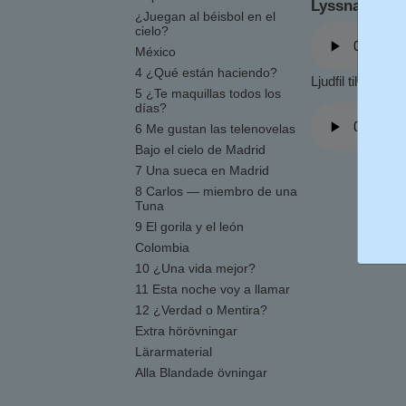
Lyssna på te
¿Juegan al béisbol en el
cielo?
México
4 ¿Qué están haciendo?
Ljudfil till kopi
5 ¿Te maquillas todos los
días?
6 Me gustan las telenovelas
Bajo el cielo de Madrid
7 Una sueca en Madrid
8 Carlos — miembro de una
Tuna
9 El gorila y el león
Colombia
10 ¿Una vida mejor?
11 Esta noche voy a llamar
12 ¿Verdad o Mentira?
Extra hörövningar
Lärarmaterial
Alla Blandade övningar