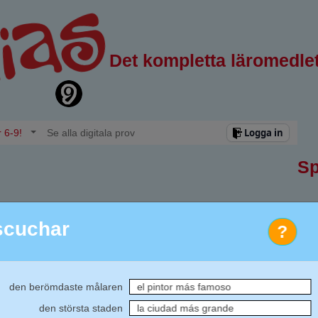
Det kompletta läromedlet
Logga in
r 6-9!
Se alla digitala prov
Sp
scuchar
?
D
l"
1
2
oner och saker (adjektivets komparation)
3
10 000
den berömdaste målaren
el pintor más famoso
 fakta om den spansktalande världen
4
den största staden
la ciudad más grande
5