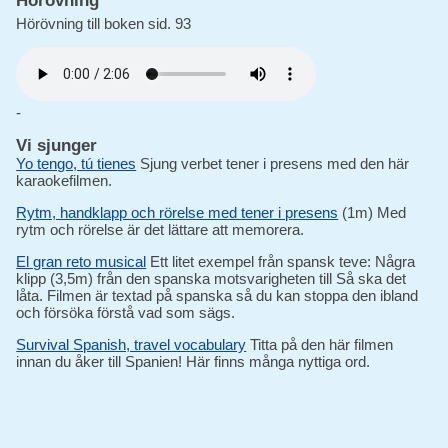
Hörövning till boken sid. 93
-
Vi sjunger
Yo tengo, tú tienes
Sjung verbet tener i presens med den här
karaokefilmen.
Rytm, handklapp och rörelse med tener i presens
(1m) Med
rytm och rörelse är det lättare att memorera.
El gran reto musical
Ett litet exempel från spansk teve: Några
klipp (3,5m) från den spanska motsvarigheten till Så ska det
låta. Filmen är textad på spanska så du kan stoppa den ibland
och försöka förstå vad som sägs.
Survival Spanish, travel vocabulary
Titta på den här filmen
innan du åker till Spanien! Här finns många nyttiga ord.