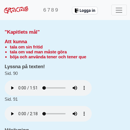
6
7
8
9
Logga in
"Kapitlets mål"
Att kunna
tala om sin fritid
tala om vad man måste göra
böja och använda tener och tener que
Lyssna på texten!
Sid. 90
Sid. 91
Hörövning