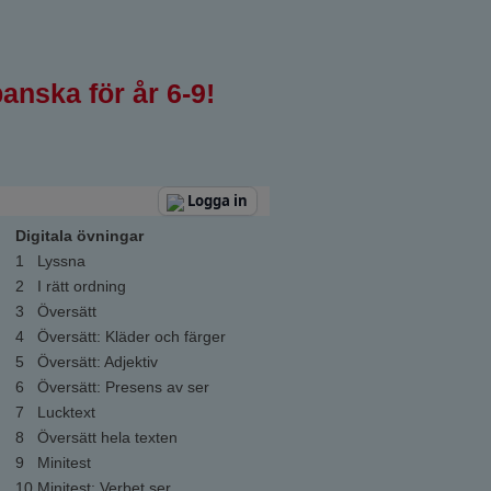
anska för år 6-9!
Logga in
Digitala övningar
1
Lyssna
2
I rätt ordning
3
Översätt
4
Översätt: Kläder och färger
5
Översätt: Adjektiv
6
Översätt: Presens av ser
7
Lucktext
8
Översätt hela texten
9
Minitest
10
Minitest: Verbet ser