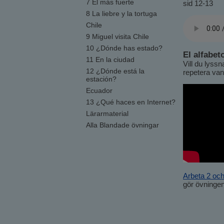
7 El más fuerte
sid 12-13
8 La liebre y la tortuga
Chile
9 Miguel visita Chile
10 ¿Dónde has estado?
El alfabet
11 En la ciudad
Vill du lyss
12 ¿Dónde está la
repetera van
estación?
Ecuador
13 ¿Qué haces en Internet?
Lärarmaterial
Alla Blandade övningar
Arbeta 2 och
gör övninge