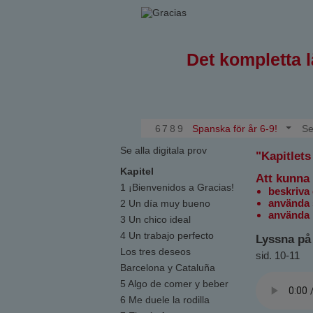
Det kompletta 
6
7
8
9
Spanska för år 6-9!
Se
Se alla digitala prov
"Kapitlets
Kapitel
Att kunna
1 ¡Bienvenidos a Gracias!
beskriva
använda 
2 Un día muy bueno
använda b
3 Un chico ideal
4 Un trabajo perfecto
Lyssna på 
Los tres deseos
sid. 10-11
Barcelona y Cataluña
5 Algo de comer y beber
6 Me duele la rodilla