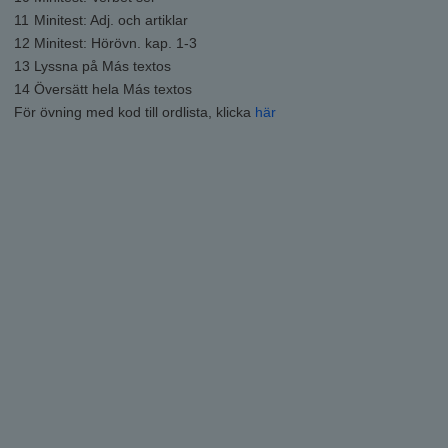
11
Minitest: Adj. och artiklar
12
Minitest: Hörövn. kap. 1-3
13
Lyssna på Más textos
14
Översätt hela Más textos
För övning med kod till ordlista, klicka
här