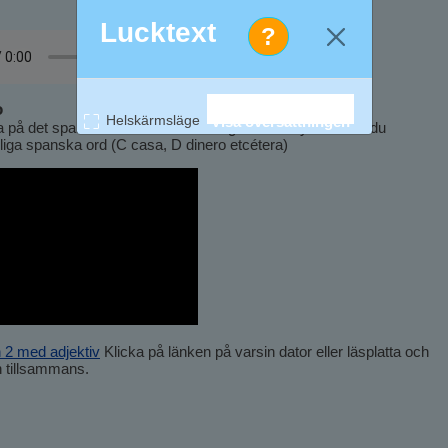
Lucktext
?
o
Helskärmsläge
Visa översättningen
na på det spanska alfabetet? Samtidigt som du lyssnar får du
liga spanska ord (C casa, D dinero etcétera)
 2 med adjektiv
Klicka på länken på varsin dator eller läsplatta och
n tillsammans.