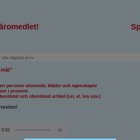
läromedlet!
Sp
 alla digitala prov
 mål"
 en persons utseende, kläder och egenskaper
ser i presens
estämd och obestämd artikel (un, el, los osv.)
texten!