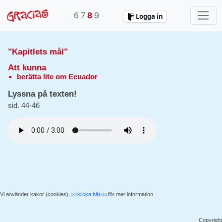
6
7
8
9
Logga in
"Kapitlets mål"
Att kunna
berätta lite om Ecuador
Lyssna på texten!
sid. 44-46
Vi använder kakor (cookies),
>>klicka här<<
för mer information
Copyright