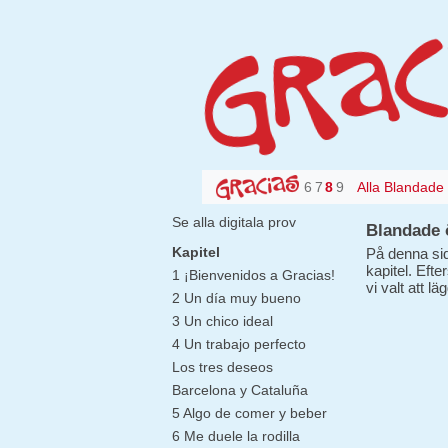
6
7
8
9
Alla Blandade
Se alla digitala prov
Blandade 
Kapitel
På denna sid
kapitel. Eft
1 ¡Bienvenidos a Gracias!
vi valt att l
2 Un día muy bueno
3 Un chico ideal
4 Un trabajo perfecto
Los tres deseos
Barcelona y Cataluña
5 Algo de comer y beber
6 Me duele la rodilla